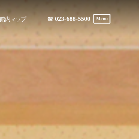
☎
023-688-5500
Menu
館内マップ