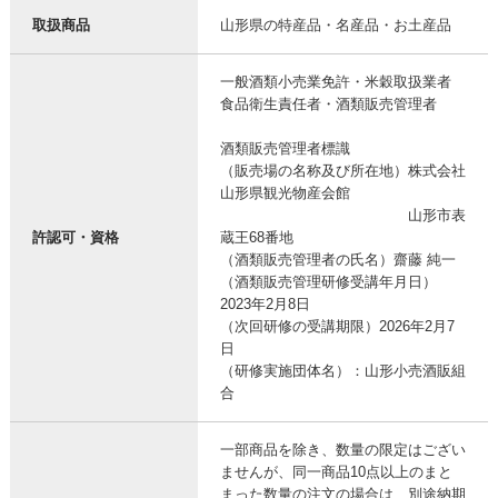
取扱商品
山形県の特産品・名産品・お土産品
一般酒類小売業免許・米穀取扱業者
食品衛生責任者・酒類販売管理者
酒類販売管理者標識
（販売場の名称及び所在地）株式会社
山形県観光物産会館
山形市表
許認可・資格
蔵王68番地
（酒類販売管理者の氏名）齋藤 純一
（酒類販売管理研修受講年月日）
2023年2月8日
（次回研修の受講期限）2026年2月7
日
（研修実施団体名）：山形小売酒販組
合
一部商品を除き、数量の限定はござい
ませんが、同一商品10点以上のまと
まった数量の注文の場合は、別途納期