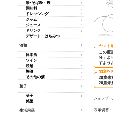
米･そば粉・麩
調味料
ドレッシング
ジャム
ジュース
ドリンク
デザート・はちみつ
酒類
ヤマト
この度
日本酒
分」よ
ワイン
すよう
焼酎
梅酒
酒類を
その他の酒
20歳
20歳
菓子
菓子
ショップへ
銘菓
表示切替
生活用品