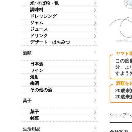
米･そば粉・麩
調味料
ドレッシング
ジャム
ジュース
ドリンク
デザート・はちみつ
酒類
ヤマト
この度
日本酒
分」よ
ワイン
すよう
焼酎
梅酒
酒類を
その他の酒
20歳
20歳
菓子
菓子
ショップへ
銘菓
生活用品
会社案内