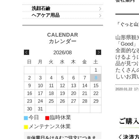
洗顔石鹼
ヘアケア用品
「ぐっと山
山形県観
「Goo
全面的な
2026/08
けるよう
日
月
火
水
木
金
土
品が見つ
たくさん
1
しいお買
2
3
4
5
6
7
8
9
10
11
12
13
14
15
2020.01.22
17
16
17
18
19
20
21
22
23
24
25
26
27
28
29
30
31
■
■
今日
臨時休業
■
メンテナンス休業
※休業日をはさむご注文につきま