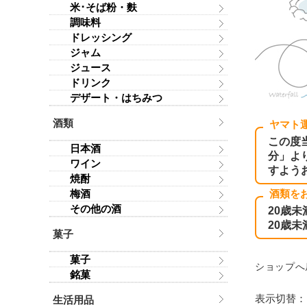
米･そば粉・麩
調味料
ドレッシング
ジャム
ジュース
ドリンク
デザート・はちみつ
酒類
ヤマト
この度
日本酒
分」よ
ワイン
すよう
焼酎
梅酒
酒類を
その他の酒
20歳
20歳
菓子
菓子
ショップへ
銘菓
表示切替
生活用品