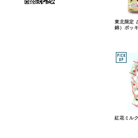
東北限定 
錦）ポッキ
紅花ミル