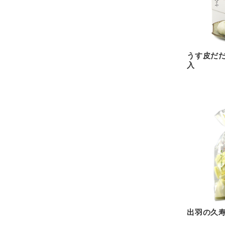
うす皮だだ
入
出羽の久寿