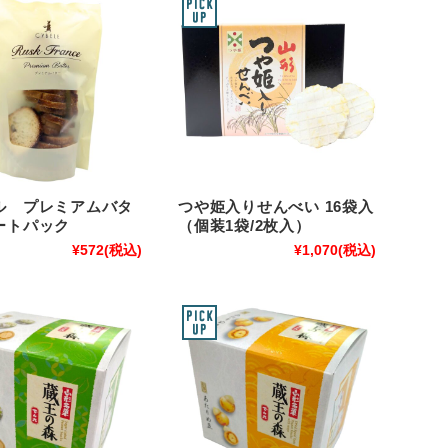
ル プレミアムバタ
つや姫入りせんべい 16袋入
ートパック
（個装1袋/2枚入）
¥572
(税込)
¥1,070
(税込)