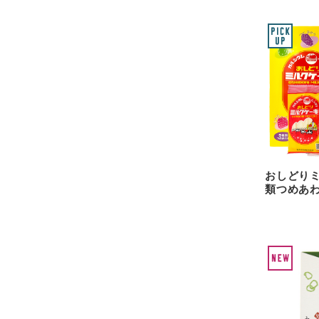
おしどりミ
類つめあ