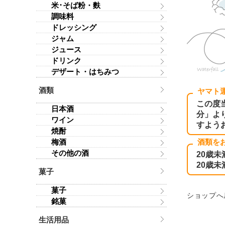
米･そば粉・麩
調味料
ドレッシング
ジャム
ジュース
ドリンク
デザート・はちみつ
酒類
ヤマト
この度
日本酒
分」よ
ワイン
すよう
焼酎
梅酒
酒類を
その他の酒
20歳
20歳
菓子
菓子
ショップへ
銘菓
生活用品