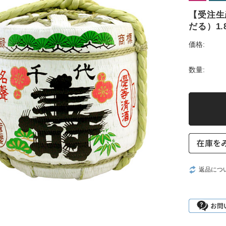
【受注生
だる）1.
価格:
数量:
返品につ