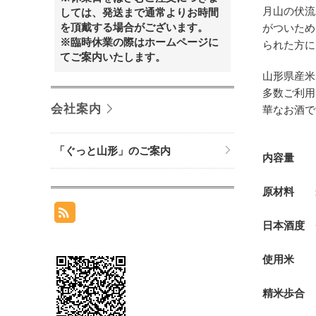
月山の伏流
しては、発送まで通常よりお時間
を頂戴する場合がございます。
がついため
※臨時休業の際はホームページに
られた方に
てご案内いたします。
山形県産米
多数ご利用
会社案内
華なお酒で
「ぐっと山形」のご案内
内容量
1
原材料
米
日本酒度
+
使用米
は
精米歩合