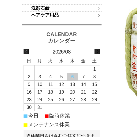
洗顔石鹼
ヘアケア用品
2026/08
日
月
火
水
木
金
土
1
2
3
4
5
6
7
8
9
10
11
12
13
14
15
16
17
18
19
20
21
22
23
24
25
26
27
28
29
30
31
■
■
今日
臨時休業
■
メンテナンス休業
※休業日をはさむご注文につきま