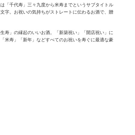
柄は「千代寿」三々九度から米寿までというサブタイトル
一文字。お祝いの気持ちがストレートに伝わるお酒で、贈
一生寿」の縁起のいいお酒。「新築祝い」「開店祝い」に
」「米寿」「新年」などすべてのお祝いを寿ぐに最適な豪