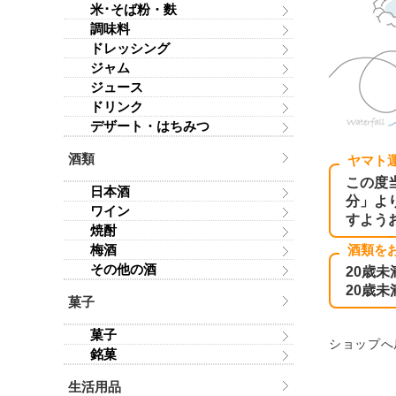
米･そば粉・麩
調味料
ドレッシング
ジャム
ジュース
ドリンク
デザート・はちみつ
酒類
ヤマト
この度
日本酒
分」よ
ワイン
すよう
焼酎
梅酒
酒類を
その他の酒
20歳
20歳
菓子
菓子
ショップへ
銘菓
生活用品