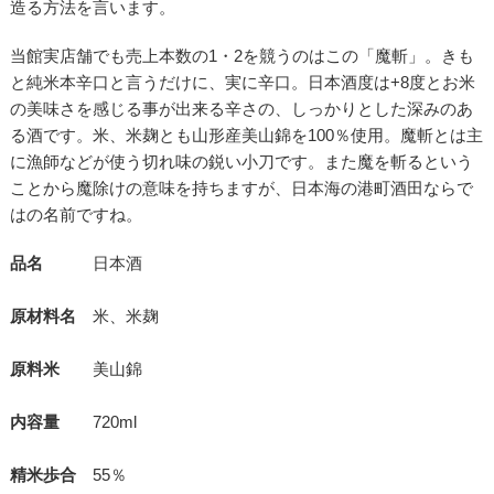
造る方法を言います。
当館実店舗でも売上本数の1・2を競うのはこの「魔斬」。きも
と純米本辛口と言うだけに、実に辛口。日本酒度は+8度とお米
の美味さを感じる事が出来る辛さの、しっかりとした深みのあ
る酒です。米、米麹とも山形産美山錦を100％使用。魔斬とは主
に漁師などが使う切れ味の鋭い小刀です。また魔を斬るという
ことから魔除けの意味を持ちますが、日本海の港町酒田ならで
はの名前ですね。
品名
日本酒
原材料名
米、米麹
原料米
美山錦
内容量
720ml
精米歩合
55％